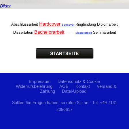
Bilder
Hardcover
Abschlussarbeit
Ringbindung
Diplomarbeit
Softcover
Bachelorarbeit
sw/w
Dissertation
Seminararbeit
Masterarbeit
Impressum
Datenschutz & Cookie
Widerrufsbelehrung
AGB
Kontakt
Versand &
Zahlung
Datei-Upload
Sollten Sie Fragen haben, so rufen Sie an - Tel: +49 7131
2050617